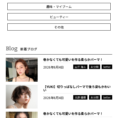
趣味・マイブーム
ビューティー
その他
Blog
新着ブログ
巻かなくても可愛いを作る柔らかパーマ！
2026年6月4日
山下 海斗
未分類
better
【YUKI】切りっぱなしパーマで後ろ姿もかわい
い
2026年6月4日
北原 優輝
未分類
better
巻かなくても可愛いを作る柔らかパーマ！