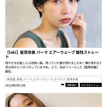
【loki】髪質改善 パーマ エアーウェーブ 酸性ストレー
ト
穏やかな日差しと心地良い風。待っていた春が訪れましたね！期が変わる3
月は何かとバタバタしていますね。さて、先日リリースした【髪質改善】
酸性...
美容室,原宿,パーマ,エアーウェーブ,サブスク,髪質改善
2022年3月12日
伊藤 剛介
おすすめメニュー