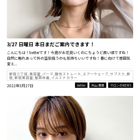
3/27 日曜日 本日まだご案内できます！
こんにちは！betterです！今週がお花見いくのにちょうど良い頃ですね！
自然に触れあって外の空気吸うのも気持ちいいですね！春に向けて雰囲気
変え...
新宿三丁目,美容室,パーマ,酸性ストレート,エアーウェーブ,サブスク,新
宿,新宿美容室,髪質改善,イルミナカラー
2022年3月27日
better
外山 貴章
サロンのNEWS