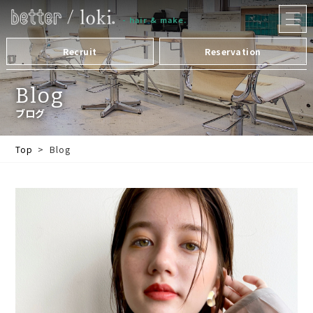
メ
ニュー
- hair & make.
を
開
く
Recruit
Reservation
Blog
ブログ
Top
Blog