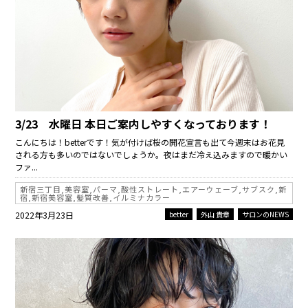
3/23 水曜日 本日ご案内しやすくなっております！
こんにちは！betterです！気が付けば桜の開花宣言も出て今週末はお花見
される方も多いのではないでしょうか。夜はまだ冷え込みますので暖かい
ファ...
新宿三丁目,美容室,パーマ,酸性ストレート,エアーウェーブ,サブスク,新
宿,新宿美容室,髪質改善,イルミナカラー
2022年3月23日
better
外山 貴章
サロンのNEWS