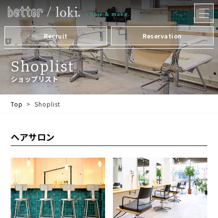
メ
ニュー
- hair & make.
を
開
く
Recruit
Reservation
Shoplist
ショップリスト
Top
Shoplist
ヘアサロン