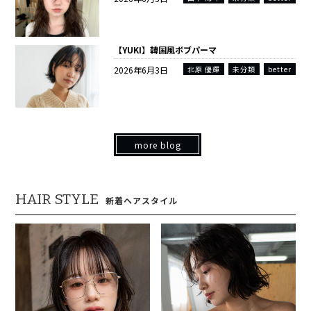
【YUKI】韓国風ボブパーマ
2026年6月3日
北原 優輝
未分類
better
more blog
HAIR STYLE
新着ヘアスタイル