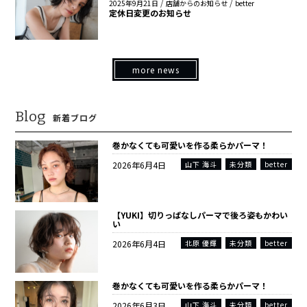
/
/
2025年9月21日
店舗からのお知らせ
better
定休日変更のお知らせ
more news
Blog
新着ブログ
巻かなくても可愛いを作る柔らかパーマ！
2026年6月4日
山下 海斗
未分類
better
【YUKI】切りっぱなしパーマで後ろ姿もかわい
い
2026年6月4日
北原 優輝
未分類
better
巻かなくても可愛いを作る柔らかパーマ！
2026年6月3日
山下 海斗
未分類
better