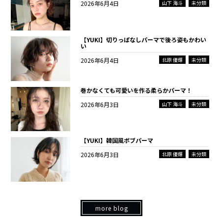
2026年6月4日
山下 海斗
未分類
【YUKI】切りっぱなしパーマで後ろ姿もかわい
い
2026年6月4日
北原 優輝
未分類
巻かなくても可愛いを作る柔らかパーマ！
2026年6月3日
山下 海斗
未分類
【YUKI】韓国風ボブパーマ
2026年6月3日
北原 優輝
未分類
more blog