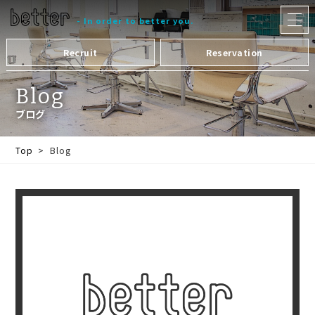
メ
ニュー
- In order to better you.
を
開
く
Recruit
Reservation
Blog
ブログ
Top
Blog