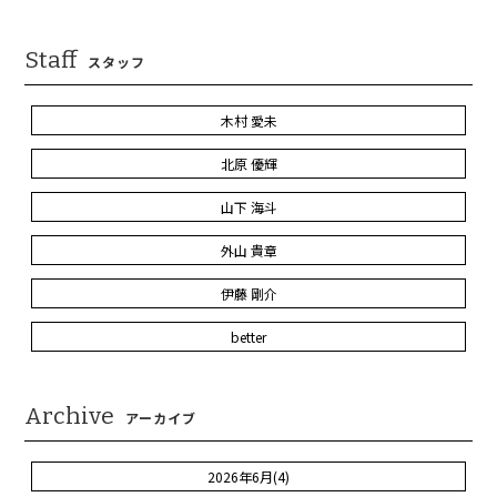
Staff
スタッフ
木村 愛未
北原 優輝
山下 海斗
外山 貴章
伊藤 剛介
better
Archive
アーカイブ
2026年6月(4)